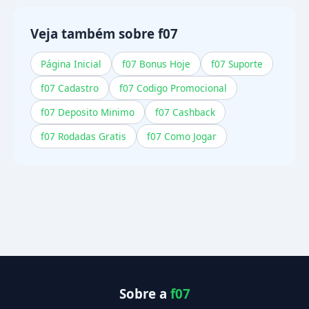
rollover de promoção não cumprido. Verifique
esses itens ou contate o assistência.
Veja também sobre f07
Página Inicial
f07 Bonus Hoje
f07 Suporte
f07 Cadastro
f07 Codigo Promocional
f07 Deposito Minimo
f07 Cashback
f07 Rodadas Gratis
f07 Como Jogar
Sobre a
f07