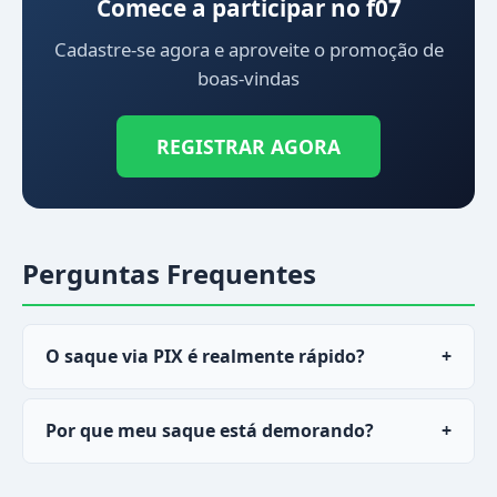
Comece a participar no f07
Cadastre-se agora e aproveite o promoção de
boas-vindas
REGISTRAR AGORA
Perguntas Frequentes
O saque via PIX é realmente rápido?
+
Sim, a maioria dos saques via PIX no
f07
cai em
Por que meu saque está demorando?
+
menos de 30 minutos.
Pode ser verificação de conta pendente ou