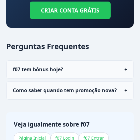
CRIAR CONTA GRÁTIS
Perguntas Frequentes
f07 tem bônus hoje?
+
As promoções variam diariamente. Acesse a
Como saber quando tem promoção nova?
+
página de promoções do
f07
para ver as
promoções ativas no momento.
Siga o
f07
no Telegram ou ative as notificações
do app para conseguir avisos de novas
promoções.
Veja igualmente sobre f07
Página Inicial
f07 Login
f07 Entrar