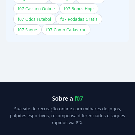
f07 Cassino Online
f07 Bonus Hoje
f07 Odds Futebol
f07 Rodadas Gratis
f07 Saque
f07 Como Cadastrar
Sobre a
f07
Sua site de recreação online com milhares de jogos,
palpites esportivos, recompensa diferenciados e saques
rápidos via PIX.