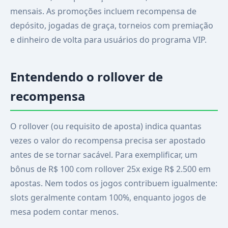
mensais. As promoções incluem recompensa de
depósito, jogadas de graça, torneios com premiação
e dinheiro de volta para usuários do programa VIP.
Entendendo o rollover de
recompensa
O rollover (ou requisito de aposta) indica quantas
vezes o valor do recompensa precisa ser apostado
antes de se tornar sacável. Para exemplificar, um
bônus de R$ 100 com rollover 25x exige R$ 2.500 em
apostas. Nem todos os jogos contribuem igualmente:
slots geralmente contam 100%, enquanto jogos de
mesa podem contar menos.